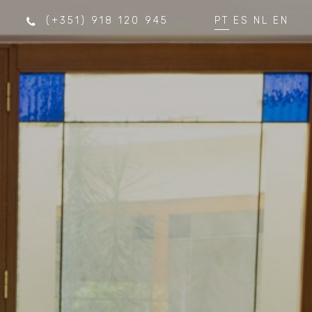
(+351) 918 120 945
PT
ES
NL
EN