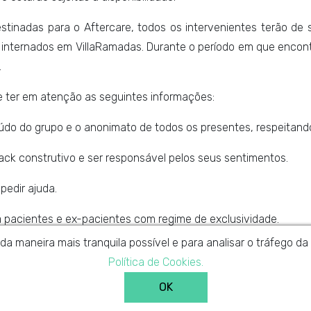
inadas para o Aftercare, todos os intervenientes terão de 
 internados em VillaRamadas. Durante o período em que encont
.
ve ter em atenção as seguintes informações:
eúdo do grupo e o anonimato de todos os presentes, respeitand
ack construtivo e ser responsável pelos seus sentimentos.
pedir ajuda.
a pacientes e ex-pacientes com regime de exclusividade.
 da maneira mais tranquila possível e para analisar o tráfego 
Política de Cookies.
e o formulário abaixo para efetuar a sua ins
OK