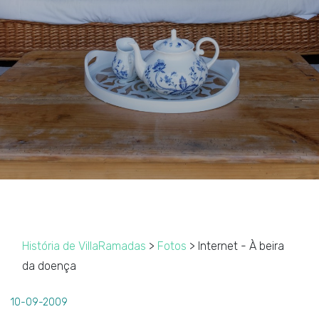
História de VillaRamadas
>
Fotos
> Internet - À beira
da doença
10-09-2009