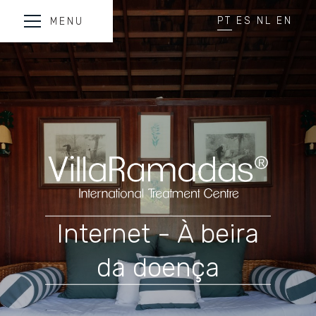
PT
ES
NL
EN
MENU
Internet - À beira
da doença