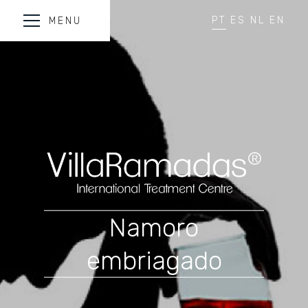
PT
ES
NL
EN
MENU
Namoro
embriagado