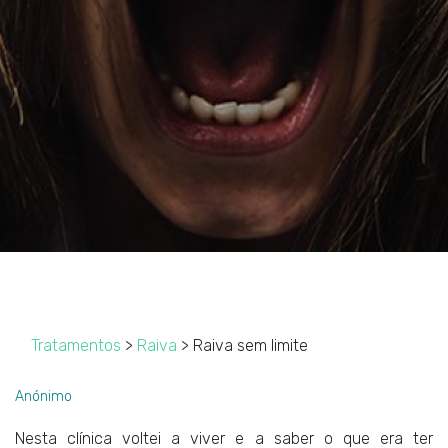
Tratamentos
>
Raiva
> Raiva sem limite
Anónimo
Nesta clínica voltei a viver e a saber o que era ter