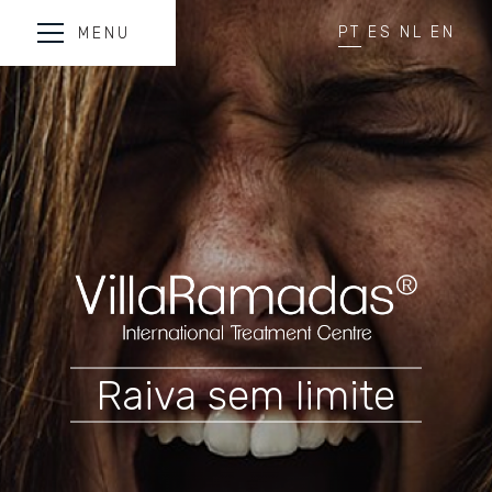
PT
ES
NL
EN
MENU
Raiva sem limite