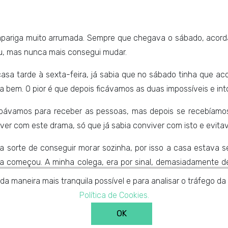
apariga muito arrumada. Sempre que chegava o sábado, acor
u, mas nunca mais consegui mudar.
a tarde à sexta-feira, já sabia que no sábado tinha que ac
a bem. O pior é que depois ficávamos as duas impossíveis e in
pávamos para receber as pessoas, mas depois se recebíamo
iver com este drama, só que já sabia conviver com isto e evit
e a sorte de conseguir morar sozinha, por isso a casa estav
ama começou. A minha colega, era por sinal, demasiadamente d
ços comuns, o que me deixava com os nervos em franja.
 da maneira mais tranquila possível e para analisar o tráfego 
Política de Cookies.
as cumpria. Já desesperada e sem saber o que fazer, comecei 
otada e à beira de um esgotamento nervoso.
OK