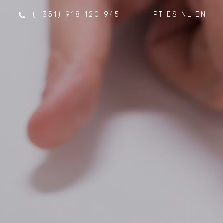
(+351) 918 120 945
PT
ES
NL
EN