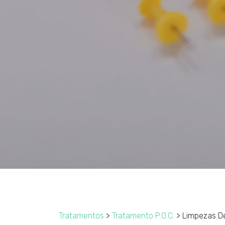
Tratamentos
>
Tratamento P.O.C.
> Limpezas D