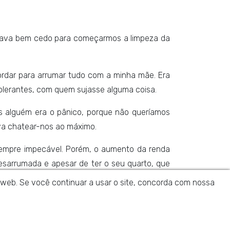
dava bem cedo para começarmos a limpeza da
ordar para arrumar tudo com a minha mãe. Era
tolerantes, com quem sujasse alguma coisa.
s alguém era o pânico, porque não queríamos
ava chatear-nos ao máximo.
a sempre impecável. Porém, o aumento da renda
esarrumada e apesar de ter o seu quarto, que
da web. Se você continuar a usar o site, concorda com nossa
a limpar tudo quando ela adormecia. Chegou a