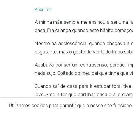
Anónimo
A minha mãe sempre me ensinou a ser uma r
casa. Era criança quando este hábito começo
Mesmo na adolescência, quando chegava a cas
esgotante, mas o gosto de ver tudo limpo sabi
Acabava por ser um contrasenso, porque lim
nada sujo. Coitado do meu pai que tinha que v
Quando saí de casa para ir estudar fora, tiv
levou-me a ter que partilhar casa e aí o dr
estava caótico, tínhamos que dividir os espa
Utilizamos cookies para garantir que o nosso site funcione
Assim, comecei a impor regras, mas ela não 
uma altura em que estava completamente esg