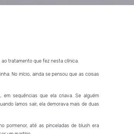
ao tratamento que fez nesta clínica.
nha. No início, ainda se pensou que as coisas
, em sequências que ela criava. Se alguém
 quando íamos sair, ela demorava mais de duas
mo pormenor, até as pinceladas de blush era
er um martírio.