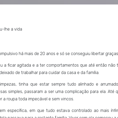
u-lhe a vida
pulsivo há mais de 20 anos e só se conseguiu libertar graças 
a ficar agitada e a ter comportamentos que até então não ti
eixado de trabalhar para cuidar da casa e da família.
impezas, tinha que estar sempre tudo alinhado e arrumado
oisas simples, passaram a ser uma complicação para ela. Até
er a roupa toda impecável e sem vincos.
rdem específica, em que tudo estava controlado ao mais ínfi
la passava para a restante família. Viver com ela começou a s