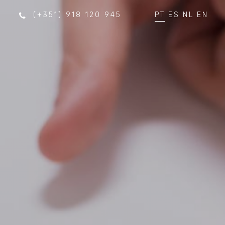
(+351) 918 120 945
PT
ES
NL
EN