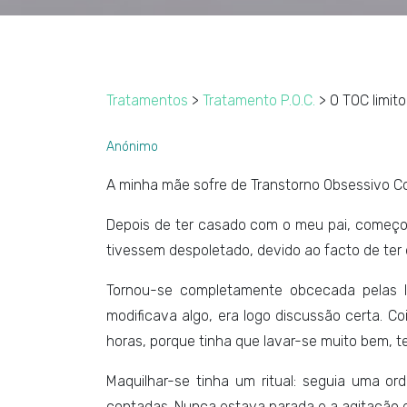
Tratamentos
>
Tratamento P.O.C.
> O TOC limito
Anónimo
A minha mãe sofre de Transtorno Obsessivo Com
Depois de ter casado com o meu pai, começou 
tivessem despoletado, devido ao facto de ter d
Tornou-se completamente obcecada pelas l
modificava algo, era logo discussão certa. C
horas, porque tinha que lavar-se muito bem, t
Maquilhar-se tinha um ritual: seguia uma o
contadas. Nunca estava parada e a agitação de