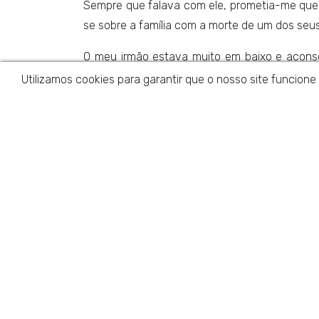
Sempre que falava com ele, prometia-me que 
se sobre a família com a morte de um dos seus
O meu irmão estava muito em baixo e aconselh
recaísse e que voltasse a consumir. E a verd
Utilizamos cookies para garantir que o nosso site funcione
emprego em risco e a mulher a querer deixá-lo
Tirou uns meses e entrou para tratamento. Foi
morte do filho, aprendeu a lidar com a adição.
Mas sem nunca esquecer o precioso apoio que 
Telefones
(+351) 918 120 945
(Chamada para rede móvel nacional)