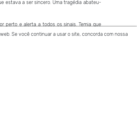
e estava a ser sincero. Uma tragédia abateu-
r perto e alerta a todos os sinais. Temia que
e demais. Estava completamente viciado. Com o
da web. Se você continuar a usar o site, concorda com nossa
da.
rava a olhos vistos. Além de fazer o luto pela
 dura batalha.
tre em contacto connosco