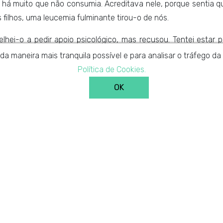
há muito que não consumia. Acreditava nele, porque sentia qu
 filhos, uma leucemia fulminante tirou-o de nós.
ei-o a pedir apoio psicológico, mas recusou. Tentei estar po
ade é que acabou por recair. Quando me apercebi já era tard
 da maneira mais tranquila possível e para analisar o tráfego 
, tive que lhe dar um abanão. Não podia perder mais nada na vi
Política de Cookies.
OK
 complicado ter que lidar com emoções tão fortes… Mas recupe
 Voltou para casa e junto da família tem conseguido vencer esta
tem tido por parte da equipa terapêutica da clínica
En
Tratamentos
Contactos