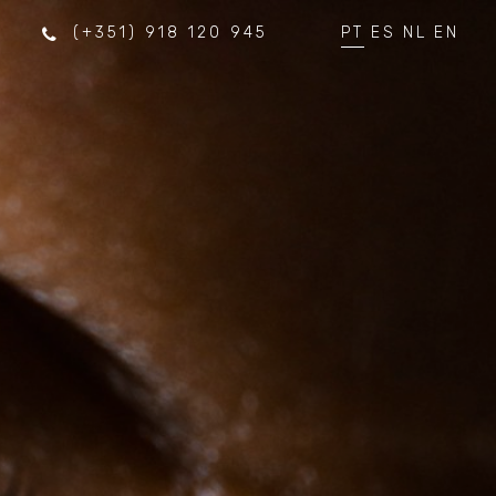
(+351) 918 120 945
PT
ES
NL
EN