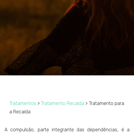
Tratamentos
>
Tratamento Recaída
> Tratamento para
a Recaída
A compulsão, parte integrante das dependências, é a