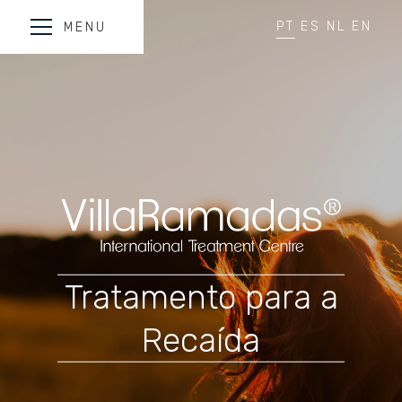
PT
ES
NL
EN
MENU
Tratamento para a
Recaída