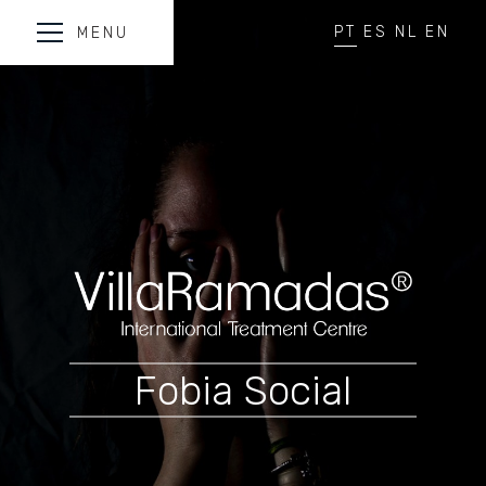
PT
ES
NL
EN
MENU
Fobia Social